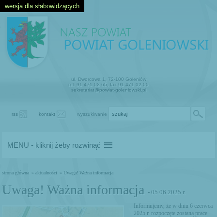
wersja dla słabowidzących
ul. Dworcowa 1, 72-100 Goleniów
tel. 91 471 02 65, fax 91 471 02 00
sekretariat@powiat-goleniowski.pl
rss
kontakt
wyszukiwanie
MENU - kliknij żeby rozwinąć
strona główna
» aktualności
» Uwaga! Ważna informacja
Uwaga! Ważna informacja
- 05.06.2025 r.
Informujemy, że w dniu 6 czerwca
2025 r. rozpoczęte zostaną prace