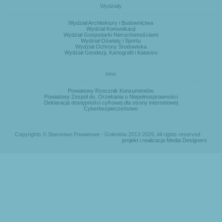
Wydziały
Wydział Architektury i Budownictwa
Wydział Komunikacji
Wydział Gospodarki Nieruchomościami
Wydział Oświaty i Sportu
Wydział Ochrony Środowiska
Wydział Geodezji, Kartografii i Katastru
Inne
Powiatowy Rzecznik Konsumentów
Powiatowy Zespół ds. Orzekania o Niepełnosprawności
Deklaracja dostępności cyfrowej dla strony internetowej
Cyberbezpieczeństwo
Copyrights © Starostwo Powiatowe - Goleniów 2013-2026, All rights reserved
projekt i realizacja Media Designers