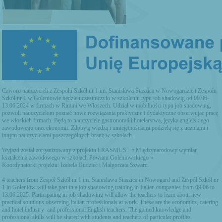
Czworo nauczycieli z Zespołu Szkół nr 1 im. Stanisława Staszica w Nowogardzie i Zespołu
Szkół nr 1 w Goleniowie będzie uczestniczyło w szkoleniu typu job shadowig od 09.06-
13.06.2024 w firmach w Rimini we Włoszech. Udział w mobilności typu job shadowing,
pozwoli nauczycielom poznać nowe rozwiązania praktyczne i dydaktyczne obserwując pracę
we włoskich firmach. Będą to nauczyciele gastronomii i hotelarstwa, języka angielskiego
zawodowego oraz ekonomii. Zdobytą wiedzą i umiejętnościami podzielą się z uczniami i
innym nauczycielami poszczególnych branż w szkołach.
Wyjazd został zorganizowany z projektu ERASMUS+ « Międzynarodowy wymiar
kształcenia zawodowego w szkołach Powiatu Goleniowskiego »
Koordynatorki projektu: Izabela Dudziec i Małgorzata Szwarc.
4 teachers from Zespół Szkół nr 1 im. Stanisława Staszica in Nowogard and Zespół Szkół nr
1 in Goleniów will take part in a job shadowing training in Italian companies from 09.06 to
13.06.2025. Participating in job shadowing will allow the teachers to learn about new
practical solutions observing Italian professionals at work. These are the economics, catering
and hotel industry and professional English teachers. The gained knowledge and
professional skills will be shared with students and teachers of particular profiles.