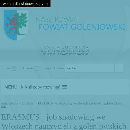
wersja dla słabowidzących
ul. Dworcowa 1, 72-100 Goleniów
tel. 91 471 02 65, fax 91 471 02 00
sekretariat@powiat-goleniowski.pl
rss
kontakt
wyszukiwanie
MENU - kliknij żeby rozwinąć
strona główna
» aktualności
» ERASMUS+ job shadowing we Włoszech nauczycieli z goleniowskich
szkół
ERASMUS+ job shadowing we
Włoszech nauczycieli z goleniowskich