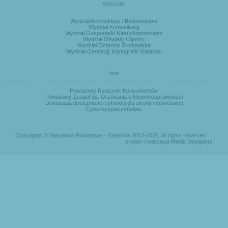
Wydziały
Wydział Architektury i Budownictwa
Wydział Komunikacji
Wydział Gospodarki Nieruchomościami
Wydział Oświaty i Sportu
Wydział Ochrony Środowiska
Wydział Geodezji, Kartografii i Katastru
Inne
Powiatowy Rzecznik Konsumentów
Powiatowy Zespół ds. Orzekania o Niepełnosprawności
Deklaracja dostępności cyfrowej dla strony internetowej
Cyberbezpieczeństwo
Copyrights © Starostwo Powiatowe - Goleniów 2013-2026, All rights reserved
projekt i realizacja Media Designers