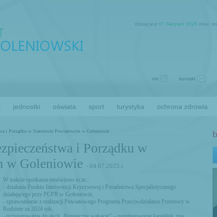
dzisiaj jest
07 Sierpień 2026
roku, t
rss
kontakt
t
jednostki
oświata
sport
turystyka
ochrona zdrowia
twa i Porządku w Starostwie Powiatowym w Goleniowie
ezpieczeństwa i Porządku w
m w Goleniowie
- 04.07.2025 r.
W trakcie spotkania omówiono m.in.:
- działania Punktu Interwencji Kryzysowej i Poradnictwa Specjalistycznego
działającego przy PCPR w Goleniowie,
- sprawozdanie z realizacji Powiatowego Programu Przeciwdziałania Przemocy w
Rodzinie za 2024 rok,
- przygotowania do akcji „Bezpieczne wakacje” – monitorowanie kąpielisk, tras