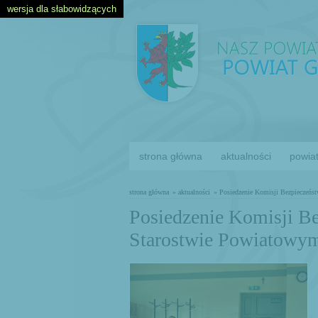
wersja dla słabowidzących
strona główna
aktualności
powia
strona główna
» aktualności
» Posiedzenie Komisji Bezpieczeńs
Posiedzenie Komisji B
Starostwie Powiatowy