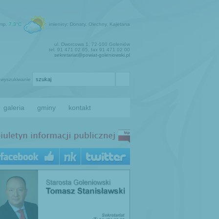
emp.
7.3°C
imieniny: Donaty, Olechny, Kajetana
ul. Dworcowa 1, 72-100 Goleniów
tel. 91 471 02 65, fax 91 471 02 00
sekretariat@powiat-goleniowski.pl
wyszukiwanie
galeria
gminy
kontakt