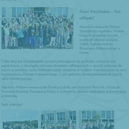
Świeć Przykładem – Noś
odblaski!
Starosta Goleniowski Tomasz
Stanisławski wspólnie z Wójtem
Osiny Krzysztofem Szwedo
rozdawali odblaski uczniom
Szkoły Podstawowej im.
Bronisława Malinowskiego w
Osinie.
Celem akcji jest uświadomienie pieszym poruszającym się po drodze, zwłaszcza tym
najmłodszym, o obowiązku używania elementów odblaskowych w sposób widoczny dla
innych uczestników ruchu. Odblaski zostały zakupione ze środków Stowarzyszenie na rzecz
bezpieczeństwa Powiatu Goleniowskiego. Część gadżetów została przekazana do innych
szkół z terenu powiatu.
Staroście i Wójtowi towarzyszyła Dyrekcja Szkoły oraz Krzysztof Maćczak z Wydziału
Prewencji Komendy Powiatowej Policji w Goleniowie, któremu dziękujemy za koordynację
wydarzenia.
Bądź widoczny!