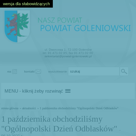
wersja dla słabowidzących
ul. Dworcowa 1, 72-100 Goleniów
tel. 91 471 02 65, fax 91 471 02 00
sekretariat@powiat-goleniowski.pl
rss
kontakt
wyszukiwanie
MENU - kliknij żeby rozwinąć
strona główna
» aktualności
» 1 października obchodziliśmy "Ogólnopolski Dzień Odblasków"
1 października obchodziliśmy
"Ogólnopolski Dzień Odblasków"
-
06.10.2025 r.