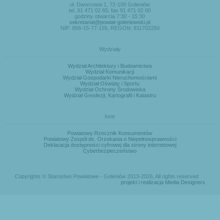
ul. Dworcowa 1, 72-100 Goleniów
tel. 91 471 02 65, fax 91 471 02 00
godziny otwarcia 7:30 - 15:30
sekretariat@powiat-goleniowski.pl
NIP: 856-15-77-155, REGON: 811702250
Wydziały
Wydział Architektury i Budownictwa
Wydział Komunikacji
Wydział Gospodarki Nieruchomościami
Wydział Oświaty i Sportu
Wydział Ochrony Środowiska
Wydział Geodezji, Kartografii i Katastru
Inne
Powiatowy Rzecznik Konsumentów
Powiatowy Zespół ds. Orzekania o Niepełnosprawności
Deklaracja dostępności cyfrowej dla strony internetowej
Cyberbezpieczeństwo
Copyrights © Starostwo Powiatowe - Goleniów 2013-2026, All rights reserved
projekt i realizacja Media Designers