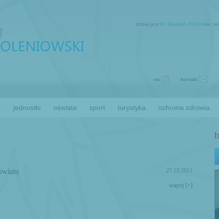
dzisiaj jest
07 Sierpień 2026
roku, t
rss
kontakt
t
jednostki
oświata
sport
turystyka
ochrona zdrowia
owiatu
27.10.2011
więcej [+]