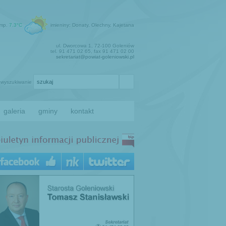
emp.
7.3°C
imieniny: Donaty, Olechny, Kajetana
ul. Dworcowa 1, 72-100 Goleniów
tel. 91 471 02 65, fax 91 471 02 00
sekretariat@powiat-goleniowski.pl
wyszukiwanie
galeria
gminy
kontakt