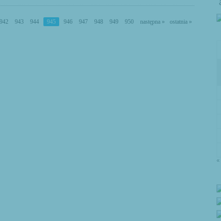
942
943
944
945
946
947
948
949
950
następna »
ostatnia »