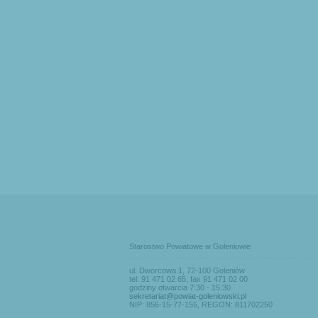
Starostwo Powiatowe w Goleniowie
ul. Dworcowa 1, 72-100 Goleniów
tel. 91 471 02 65, fax 91 471 02 00
godziny otwarcia 7:30 - 15:30
sekretariat@powiat-goleniowski.pl
NIP: 856-15-77-155, REGON: 811702250