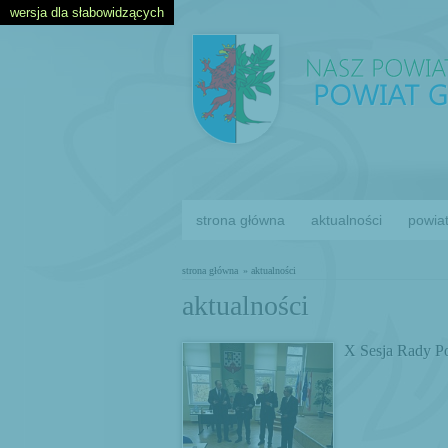
wersja dla słabowidzących
strona główna
aktualności
powia
strona główna
» aktualności
aktualności
X Sesja Rady P