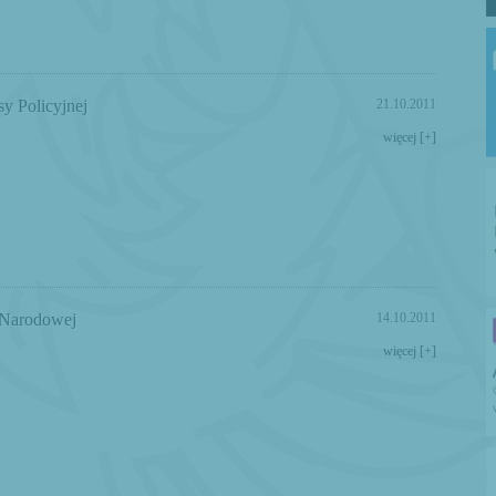
y Policyjnej
21.10.2011
więcej [+]
 Narodowej
14.10.2011
więcej [+]