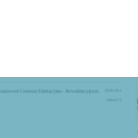
temat Strategii Powiatu Goleniowskiego
30.09.2011
więcej [+]
wiatowym Centrum Edukacyjno - Rewalidacyjnym
28.09.2011
więcej [+]