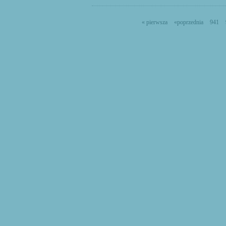
« pierwsza
«poprzednia
941