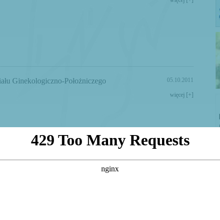
więcej [+]
iału Ginekologiczno-Położniczego
05.10.2011
więcej [+]
Pogotowia Ratunkowego
04.10.2011
więcej [+]