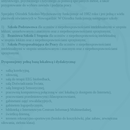
umysłowego, psychicznego i fizycznego za pomocą specjalnych metod, a także
przygotowanie do wyboru zawodu i podjęcia pracy.
Specjalny Ośrodek Szkolno-Wychowawczy funkcjonuje od 1982 roku i jest jedną z wielu
placówek oświatowych w Nowogardzie. W Ośrodku funkcjonują następujące szkoły:
1)
Szkoła Podstawowa
dla uczniów z niepełnosprawnościami intelektualnymi w stopniu
lekkim, umiarkowanym i znacznym oraz z niepełnosprawnościami sprzężonymi;
2)
Branżowa Szkoła I Stopnia
dla uczniów z niepełnosprawnością intelektualną
w stopniu lekkim oraz z niepełnosprawnościami sprzężonymi;
3)
Szkoła Przysposabiająca do Pracy
dla uczniów z niepełnosprawnościami
intelektualnymi w stopniu umiarkowanym i znacznym oraz z niepełnosprawnościami
sprzężonymi.
Dysponujemy pełną bazą lokalową i dydaktyczną:
• salką korekcyjną,
• siłownią,
• salą do terapii EEG biofeedback,
• salą Doświadczania Świata,
• salą Integracji Sensorycznej,
• pracownią komputerową połączoną w sieć lokalną (z dostępem do Internetu),
• pracowniami przedmiotowymi i klasopracowniami,
• gabinetami zajęć rewalidacyjnych,
• gabinetem logopedycznym,
• biblioteką z Internetowym Centrum Informacji Multimedialnej,
• świetlicą dzienną,
• terenem rekreacyjno-sportowym (boisko do koszykówki, plac zabaw, zewnętrzna
siłowania, zielona klasa).