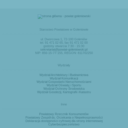
Starostwo Powiatowe w Goleniowie
ul. Dworcowa 1, 72-100 Goleniów
tel. 91 471 02 65, fax 91 471 02 00
godziny otwarcia 7:30 - 15:30
sekretariat@powiat-goleniowski.pl
NIP: 856-15-77-155, REGON: 811702250
Wydziały
Wydział Architektury i Budownictwa
Wydział Komunikacji
Wydział Gospodarki Nieruchomościami
Wydział Oświaty i Sportu
Wydział Ochrony Środowiska
Wydział Geodezji, Kartografii i Katastru
Inne
Powiatowy Rzecznik Konsumentów
Powiatowy Zespół ds. Orzekania o Niepełnosprawności
Deklaracja dostępności cyfrowej dla strony internetowej
Cyberbezpieczeństwo