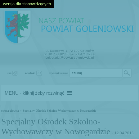
wersja dla słabowidzących
ul. Dworcowa 1, 72-100 Goleniów
tel. 91 471 02 65, fax 91 471 02 00
sekretariat@powiat-goleniowski.pl
rss
kontakt
wyszukiwanie
MENU - kliknij żeby rozwinąć
strona główna
» Specjalny Ośrodek Szkolno-Wychowawczy w Nowogardzie
Specjalny Ośrodek Szkolno-
Wychowawczy w Nowogardzie
- 12.04.2013