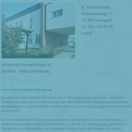
ul. Księcia Józefa
Poniatowskiego 17
72-200 Nowogard
tel. (91) 392 01 08
e-mail:
sekretariat@soswnowogard.pl
Dyrektor: Joanna Kowalczyk
www.soswnowogard.edupage.org
Specjalny Ośrodek Szkolno-Wychowawczy w Nowogardzie jest placówką o charakterze
dydaktyczno-opiekuńczo-wychowawczym dla dzieci i młodzieży z niepełnosprawnościami
intelektualnymi w stopniu lekkim, umiarkowanym i znacznym oraz z niepełnosprawnościami
sprzężonymi.
Głównym zadaniem ośrodka jest przygotowanie wychowanków do życia w integracji ze
społeczeństwem poprzez zajęcia dydaktyczne, wychowawcze, rewalidacyjne, korekcyjne i o
charakterze resocjalizacyjnym oraz osiągnięcie możliwie wszechstronnego ich rozwoju