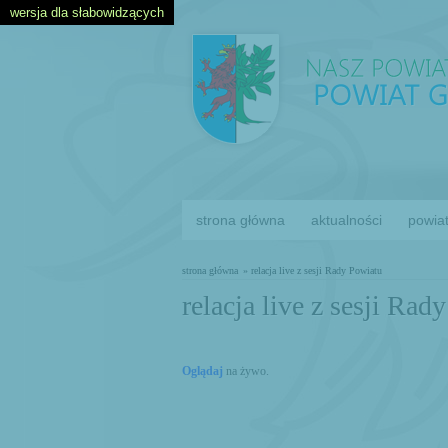
wersja dla słabowidzących
strona główna
aktualności
powia
strona główna
» relacja live z sesji Rady Powiatu
relacja live z sesji Ra
Oglądaj
na żywo.