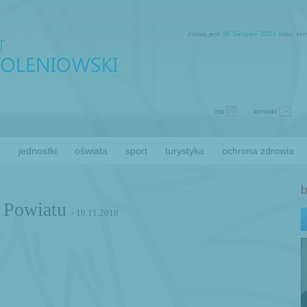
dzisiaj jest
06 Sierpień 2026
roku, te
rss
kontakt
t
jednostki
oświata
sport
turystyka
ochrona zdrowia
dy Powiatu
- 19.11.2018