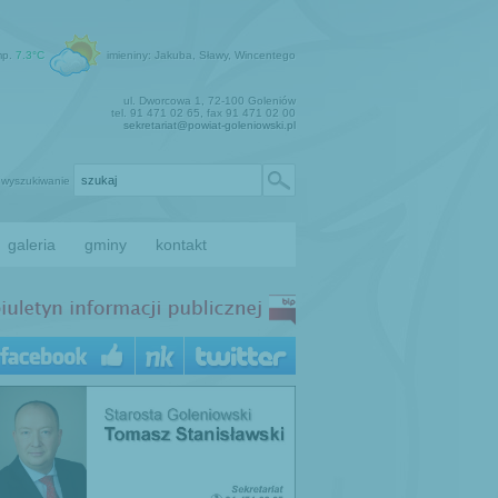
mp.
7.3°C
imieniny: Jakuba, Sławy, Wincentego
ul. Dworcowa 1, 72-100 Goleniów
tel. 91 471 02 65, fax 91 471 02 00
sekretariat@powiat-goleniowski.pl
wyszukiwanie
galeria
gminy
kontakt