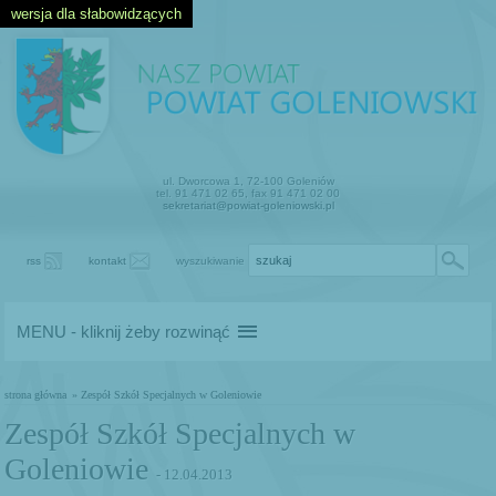
wersja dla słabowidzących
ul. Dworcowa 1, 72-100 Goleniów
tel. 91 471 02 65, fax 91 471 02 00
sekretariat@powiat-goleniowski.pl
rss
kontakt
wyszukiwanie
MENU - kliknij żeby rozwinąć
strona główna
» Zespół Szkół Specjalnych w Goleniowie
Zespół Szkół Specjalnych w
Goleniowie
- 12.04.2013