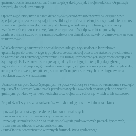
gastronomiczno-hotelarskich zarówno międzyszkolnych jak i wojewódzkich. Organizuje
wyjazdy do hoteli i restauracji.
Oprócz zajęć lekcyjnych o charakterze dydaktyczno-wychowawczym w Zespole Szkół
Specjalnych prowadzone są zajęcia rewalidacyjne, których celem jest usprawnianie uczniów
w zakresie: grafomotoryki, percepcji słuchowej, wzrokowej i ruchowej, koordynacji
wzrokowo-słuchowo-ruchowej, koncentracji uwagi. W odpowiedzi na potrzeby i
zainteresowania uczniów, w ramach pozalekcyjnej działalności szkoły organizowane są koła
zainteresowań.
W szkole pracują nauczyciele specjaliści posiadający wykształcenie kierunkowe
uprawniające do pracy w tego typu placówce oświatowej oraz wykształcenie przedmiotowe
w zależności od nauczanego przedmiotu lub rodzaju prowadzonych zajęć rewalidacyjnych.
Są tu specjaliści z zakresu: surdopedagogiki, tyflopedagogiki, terapii pedagogicznej,
logopedii, neurologopedii, gimnastyki korekcyjnej, integracji sensorycznej, glottodydaktyki,
treningu słuchowego, terapii ręki, sportu osób niepełnosprawnych oraz diagnozy, terapii
i edukacji uczniów z autyzmem.
Uczniowie Zespołu Szkół Specjalnych współzawodniczą ze swoimi rówieśnikami z różnego
typu szkół w licznych konkursach przedmiotowych i zawodach sportowych na szczeblu
gminnym, powiatowym, wojewódzkim oraz krajowym, odnosząc w nich wiele sukcesów.
Zespół Szkół wyposaża absolwentów w takie umiejętności i wiadomości, które:
- pozwalają na postrzeganie siebie jako osób niezależnych,
- umożliwiają porozumiewanie się z otoczeniem,
- rozwijają samodzielność w zakresie zaspokajania podstawowych potrzeb życiowych,
- rozwijają zaradność w życiu codziennym,
- umożliwiają uczestniczenie w różnych formach życia społecznego.