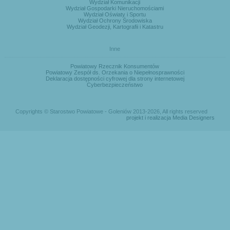
Wydział Komunikacji
Wydział Gospodarki Nieruchomościami
Wydział Oświaty i Sportu
Wydział Ochrony Środowiska
Wydział Geodezji, Kartografii i Katastru
Inne
Powiatowy Rzecznik Konsumentów
Powiatowy Zespół ds. Orzekania o Niepełnosprawności
Deklaracja dostępności cyfrowej dla strony internetowej
Cyberbezpieczeństwo
Copyrights © Starostwo Powiatowe - Goleniów 2013-2026, All rights reserved
projekt i realizacja Media Designers