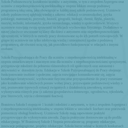
Szkoła Podstawowa w kształceniu uczniów z autyzmem, w tym z zespołem Aspergera oraz
uczniów z niepełnosprawnością intelektualną w stopniu lekkim stosuje podstawę
programową taką samą, jaka obowiązuje w każdej innej szkole podstawowej. Uczniowie
szkoły podstawowej zgłębiają wiedzę z zakresu: edukacji wczesnoszkolnej, języka
polskiego, matematyki, przyrody, historii, geografii, biologii, chemii, fizyki, plastyki,
muzyki, techniki, informatyki, języka niemieckiego, wiedzy o społeczeństwie. Wszyscy
uczniowie rozwijają swoją sprawność na lekcjach wychowania fizycznego. Dodatkowo w
naszej placówce utworzone są klasy dla dzieci z autyzmem oraz niepełnosprawnościami
sprzężonymi, w których to metody pracy dostosowane są do ich potrzeb rozwojowych. W
grupie tej uczniowie nie tylko zdobywają wiedzę i umiejętności zgodne z podstawą
programową, ale również uczą się, jak prawidłowo funkcjonować w relacjach z innymi
osobami.
Szkoła Przysposabiająca do Pracy dla uczniów z niepełnosprawnością intelektualną w
stopniu umiarkowanym i znacznym oraz dla uczniów z niepełnosprawnościami sprzężonymi,
przygotowuje młodzież do pełnienia różnorodnych ról społecznych oraz autonomii i
aktywności w dorosłym życiu. Edukacja w Szkole Przysposabiającej do Pracy obejmuje:
funkcjonowanie osobiste i społeczne, zajęcia rozwijające komunikowanie się, zajęcia
kształtujące kreatywność, wychowanie fizyczne oraz przysposobienie do pracy rozumiane
jako kształtowanie właściwych postaw wobec pracy, przyswajanie podstawowej wiedzy o
niej, poznawanie typowych sytuacji związanych z działalnością zawodową, uczenie
wykonywania różnych prac (z zakresu gospodarstwa domowego, ogrodnictwa, rękodzieła,
prac biurowych, szycia z elementami tkactwa).
Branżowa Szkoła I stopnia nr 1 kształci młodzież z autyzmem, w tym z zespołem Aspergera i
z niepełnosprawnością intelektualną w stopniu lekkim w zawodach: kucharz oraz pracownik
pomocniczy obsługi hotelowej. Uczniowie Szkoły mają zapewnione praktyki
przygotowujące do wykonywania zawodu. Zajęcia praktyczne dostosowane są do profilu
edukacyjnego. W Branżowej Szkole I Stopnia prowadzone są: programy edukacyjne,
innowacje pedagogiczne, projekty edukacyjne. Szkoła bierze udział w licznych konkursach