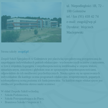
ul. Niepodległości 1B, 72 -
100 Goleniów
tel./ fax (91) 418 42 74
e-mail: zssgol@wp.pl
Dyrektor: Wojciech
Maciejewski
Strona szkoły:
zssgol.pl
Zespół Szkół Specjalnych w Goleniowie jest placówką specjalistyczną przygotowaną do
zaspokajania indywidualnych potrzeb edukacyjno– wychowawczych uczniów z autyzmem,
w tym z zespołem Aspergera, z niepełnosprawnością intelektualną w stopniu lekkim,
umiarkowanym, znacznym i głębokim oraz ze sprzężonymi niepełnosprawnościami,
odpowiednio do ich możliwości psychofizycznych. Nauka opiera się na opracowanych
indywidualnie dla każdego ucznia programach edukacyjno- terapeutycznych, popartych
wieloaspektową oceną poziomu ich funkcjonowania. Na każdym etapie edukacyjnym jest
możliwość przedłużenia okresu nauki uczniowi.
W skład Zespołu Szkół wchodzą:
• Szkoła Podstawowa,
• Szkoła Przysposabiająca do Pracy,
• Branżowa Szkoła I Stopnia nr 1.