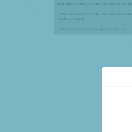
stanu zdrowia osoby, w stosunku do której ma być o
» Polecenie Wojewody Zachodniopomorskiego z dnia 2
niepełnosprawnych
» Ważna informacja dla osób niepełnosprawnych