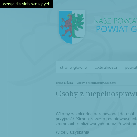
wersja dla słabowidzących
strona główna
aktualności
powia
strona główna
» Osoby z niepełnosprawnościami
Osoby z niepełnospra
Witamy w zakładce adresowanej do osób n
przyjaciół. Strona zawiera podstawowe in
zadaniach realizowanych przez Powiat na
W celu uzyskania: