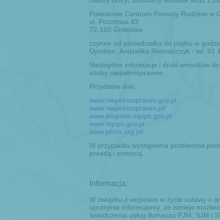
należy złożyć stosowny wniosek wraz z 
Powiatowe Centrum Pomocy Rodzinie w G
ul. Pocztowa 43
72-100 Goleniów
czynne od poniedziałku do piątku w godzi
Dyrektor: Andżelika Retmańczyk - tel. 91
Niezbędne informacje i druki wniosków do
osoby niepełnosprawne.
Przydatne linki:
www.niepelnosprawni.gov.pl
www.niepelnosprawni.pl/
www.empatia.mpips.gov.pl
www.mpips.gov.pl
www.pfron.org.pl/
W przypadku wystąpienia problemów podc
poradą i pomocą.
Informacja:
W związku z wejściem w życie ustawy o j
uprzejmie informujemy, że istnieje możli
świadczenia usług tłumacza PJM, SJM i S