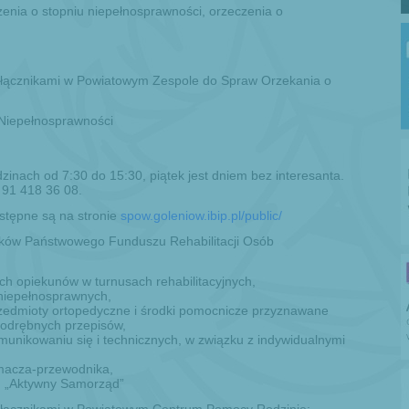
zenia o stopniu niepełnosprawności, orzeczenia o
załącznikami w Powiatowym Zespole do Spraw Orzekania o
Niepełnosprawności
zinach od 7:30 do 15:30, piątek jest dniem bez interesanta.
 91 418 36 08.
stępne są na stronie
spow.goleniow.ibip.pl/public/
dków Państwowego Funduszu Rehabilitacji Osób
ich opiekunów w turnusach rehabilitacyjnych,
ób niepełnosprawnych,
 przedmioty ortopedyczne i środki pomocnicze przyznawane
odrębnych przepisów,
komunikowaniu się i technicznych, w związku z indywidualnymi
umacza-przewodnika,
u „Aktywny Samorząd”