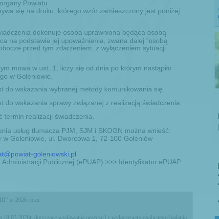
 organy Powiatu.
bywa się na druku, którego wzór zamieszczony jest poniżej.
świadczenia dokonuje osoba uprawniona będąca osobą
ca na podstawie jej upoważnienia, zwana dalej "osobą
 robocze przed tym zdarzeniem, z wyłączeniem sytuacji
rym mowa w ust. 1, liczy się od dnia po którym nastąpiło
go w Goleniowie.
st do wskazania wybranej metody komunikowania się.
 do wskazania sprawy związanej z realizacją świadczenia.
termin realizacji świadczenia.
czenia usług tłumacza PJM, SJM i SKOGN można wnieść:
e w Goleniowie, ul. Dworcowa 1, 72-100 Goleniów
at@powiat-goleniowski.pl
 Administracji Publicznej (ePUAP) >>> Identyfikator ePUAP:
II” w 2026 roku
18.03.2020r. dotyczące wydawania orzeczeń z wyłączeniem osobistego badania