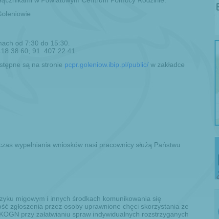
załącznikami w Powiatowym Centrum Pomocy Rodzinie:
oleniowie
nach od 7:30 do 15:30.
 418 38 60; 91 407 22 41.
stępne są na stronie
pcpr.goleniow.ibip.pl/public/
w zakładce
zas wypełniania wniosków nasi pracownicy służą Państwu
ęzyku migowym i innych środkach komunikowania się
wość zgłoszenia przez osoby uprawnione chęci skorzystania ze
KOGN przy załatwianiu spraw indywidualnych rozstrzyganych