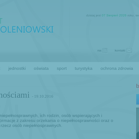
dzisiaj jest
07 Sierpień 2026
roku, t
rss
kontakt
t
jednostki
oświata
sport
turystyka
ochrona zdrowia
wnościami
- 19.10.2016
iepełnosprawnych, ich rodzin, osób wspierających i
formacje z zakresu orzekania o niepełnosprawności oraz o
 rzecz osób niepełnosprawnych.