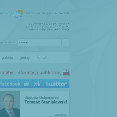
emp.
7.3°C
imieniny: Donaty, Olechny, Kajetana
ul. Dworcowa 1, 72-100 Goleniów
tel. 91 471 02 65, fax 91 471 02 00
sekretariat@powiat-goleniowski.pl
wyszukiwanie
galeria
gminy
kontakt