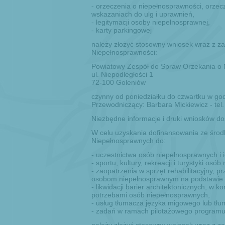
- orzeczenia o niepełnosprawności, orzec
wskazaniach do ulg i uprawnień,
- legitymacji osoby niepełnosprawnej,
- karty parkingowej
należy złożyć stosowny wniosek wraz z 
Niepełnosprawności:
Powiatowy Zespół do Spraw Orzekania o 
ul. Niepodległości 1
72-100 Goleniów
czynny od poniedziałku do czwartku w god
Przewodniczący: Barbara Mickiewicz - tel.
Niezbędne informacje i druki wniosków do
W celu uzyskania dofinansowania ze śro
Niepełnosprawnych do:
- uczestnictwa osób niepełnosprawnych i 
- sportu, kultury, rekreacji i turystyki os
- zaopatrzenia w sprzęt rehabilitacyjny,
osobom niepełnosprawnym na podstawie 
- likwidacji barier architektonicznych, w 
potrzebami osób niepełnosprawnych,
- usług tłumacza języka migowego lub tł
- zadań w ramach pilotażowego program