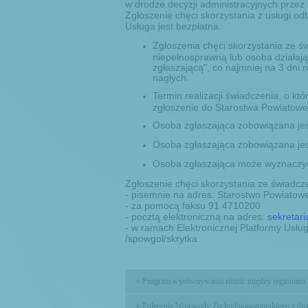
w drodze decyzji administracyjnych przez
Zgłoszenie chęci skorzystania z usługi od
Usługa jest bezpłatna.
Zgłoszenia chęci skorzystania ze 
niepełnosprawną lub osoba działają
zgłaszającą", co najmniej na 3 dni
nagłych.
Termin realizacji świadczenia, o któ
zgłoszenie do Starostwa Powiatowe
Osoba zgłaszająca zobowiązana je
Osoba zgłaszająca zobowiązana jest
Osoba zgłaszająca może wyznaczyć 
Zgłoszenie chęci skorzystania ze świad
- pisemnie na adres: Starostwo Powiatow
- za pomocą faksu 91 4710200
- pocztą elektroniczną na adres:
sekretari
- w ramach Elektronicznej Platformy Usług
/spowgol/skrytka
» Program wyrównywania różnic między regionami I
» Polecenie Wojewody Zachodniopomorskiego z dnia 