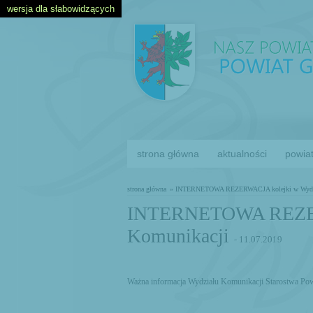
wersja dla słabowidzących
strona główna
aktualności
powia
strona główna
» INTERNETOWA REZERWACJA kolejki w Wydzi
INTERNETOWA REZERW
Komunikacji
- 11.07.2019
Ważna informacja Wydziału Komunikacji Starostwa Pow