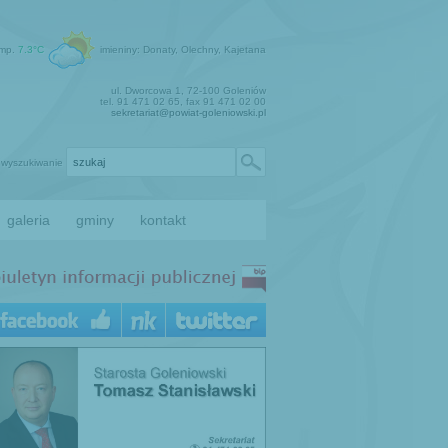
emp.
7.3°C
imieniny: Donaty, Olechny, Kajetana
ul. Dworcowa 1, 72-100 Goleniów
tel. 91 471 02 65, fax 91 471 02 00
sekretariat@powiat-goleniowski.pl
wyszukiwanie
galeria
gminy
kontakt