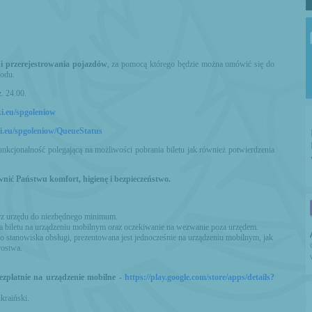
i i przerejestrowania pojazdów
, za pomocą którego będzie można umówić się do
zodu.
. 24.00.
ki.eu/spgoleniow
ki.eu/spgoleniow/QueueStatus
nkcjonalność polegającą na możliwości pobrania biletu jak również potwierdzenia
Państwu komfort, higienę i bezpieczeństwo.
rz urzędu do niezbędnego minimum.
nia biletu na urządzeniu mobilnym oraz oczekiwanie na wezwanie poza urzędem.
o stanowiska obsługi, prezentowana jest jednocześnie na urządzeniu mobilnym, jak
rostwa.
ezpłatnie na urządzenie mobilne -
https://play.google.com/store/apps/details?
ukraiński.