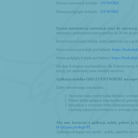
Strona rezerwacji kolejki -
OTWÓRZ
Strona podglądu kolejek -
OTWÓRZ
System internetowej rezerwacji wizyt do rejestracj
rejestracji i przerejestrowania pojazdów na 30 dni do pr
Rezerwacja na każdy kolejny dzień uaktywnia się o godz
Strona rezerwacji kolejki pod linkiem:
https://bezkolej
Strona podglądu kolejek pod linkiem:
https://bezkolej
Od dnia 6 sierpnia uruchomiliśmy dla Państwa nową fu
wizyty już umówionej poza siedzibą starostwa.
Aplikacja mobilna QMS.EVERYWHERE ma zapewnić 
Zalety oferowanego rozwiązania:
Skrócenie czasu przebywania klientów wewnąt
Klienci dzięki aplikacji mają możliwość pobra
Informacja o wezwaniu biletu elektronicznego d
i na tradycyjnym wyświetlaczu w wewnątrz sta
Aby móc korzystać z aplikacji, należy pobrać ją b
id=pl.qms.pro&gl=PL
Aplikacja obsługuje trzy języki – polski, angielski oraz 