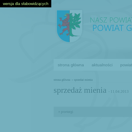
wersja dla słabowidzących
strona główna
aktualności
powia
strona główna
» sprzedaż mienia
sprzedaż mienia
- 11.04.2013
» przetargi