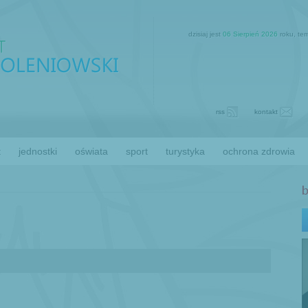
dzisiaj jest
06 Sierpień 2026
roku, te
rss
kontakt
t
jednostki
oświata
sport
turystyka
ochrona zdrowia