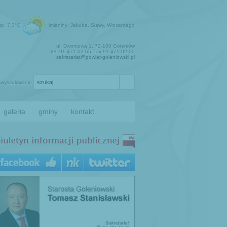
mp.
7.3°C
imieniny: Jakuba, Sławy, Wincentego
ul. Dworcowa 1, 72-100 Goleniów
tel. 91 471 02 65, fax 91 471 02 00
sekretariat@powiat-goleniowski.pl
wyszukiwanie
galeria
gminy
kontakt