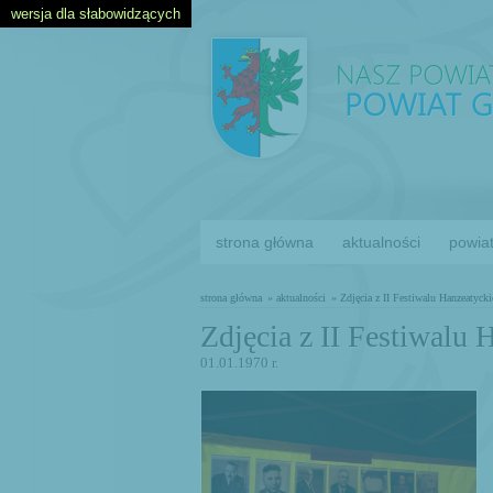
wersja dla słabowidzących
strona główna
aktualności
powia
strona główna
» aktualności
» Zdjęcia z II Festiwalu Hanzeatyc
Zdjęcia z II Festiwalu
01.01.1970 r.