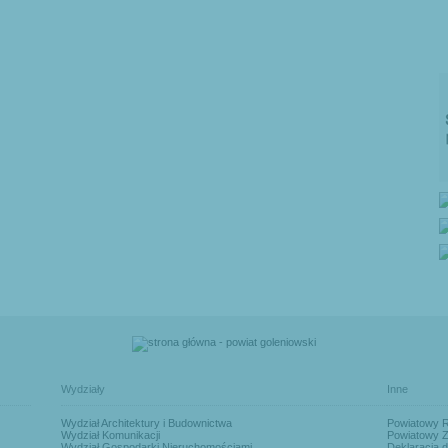
Wydziały
Inne
Wydział Architektury i Budownictwa
Powiatowy 
Wydział Komunikacji
Powiatowy Z
Wydział Gospodarki Nieruchomościami
Deklaracja d