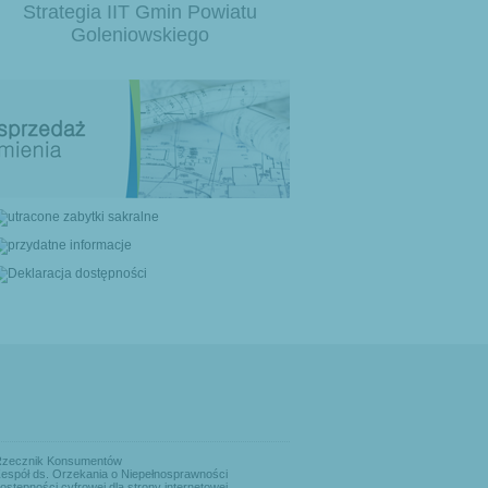
Strategia IIT Gmin Powiatu
Goleniowskiego
Rzecznik Konsumentów
espół ds. Orzekania o Niepełnosprawności
ostępności cyfrowej dla strony internetowej