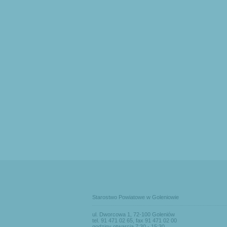
Starostwo Powiatowe w Goleniowie
ul. Dworcowa 1, 72-100 Goleniów
tel. 91 471 02 65, fax 91 471 02 00
godziny otwarcia 7:30 - 15:30