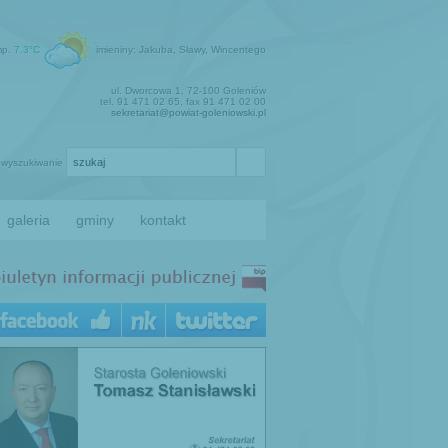
mp.
7.3°C
imieniny: Jakuba, Sławy, Wincentego
ul. Dworcowa 1, 72-100 Goleniów
tel. 91 471 02 65, fax 91 471 02 00
sekretariat@powiat-goleniowski.pl
wyszukiwanie
galeria
gminy
kontakt