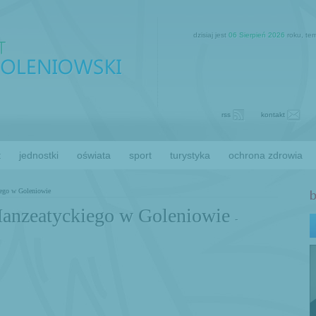
dzisiaj jest
06 Sierpień 2026
roku, te
rss
kontakt
t
jednostki
oświata
sport
turystyka
ochrona zdrowia
kiego w Goleniowie
 Hanzeatyckiego w Goleniowie
-