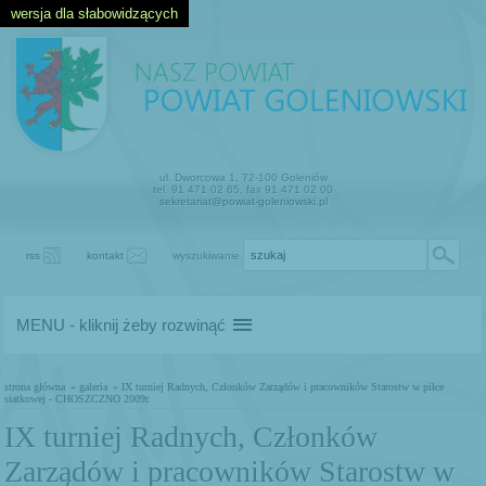
wersja dla słabowidzących
ul. Dworcowa 1, 72-100 Goleniów
tel. 91 471 02 65, fax 91 471 02 00
sekretariat@powiat-goleniowski.pl
rss
kontakt
wyszukiwanie
MENU - kliknij żeby rozwinąć
strona główna
» galeria
» IX turniej Radnych, Członków Zarządów i pracowników Starostw w piłce
siatkowej - CHOSZCZNO 2009r.
IX turniej Radnych, Członków
Zarządów i pracowników Starostw w