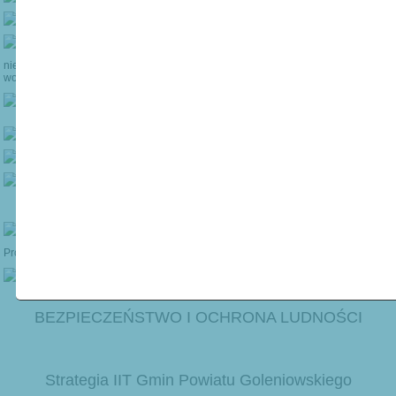
BEZPIECZEŃSTWO I OCHRONA LUDNOŚCI
Strategia IIT Gmin Powiatu Goleniowskiego