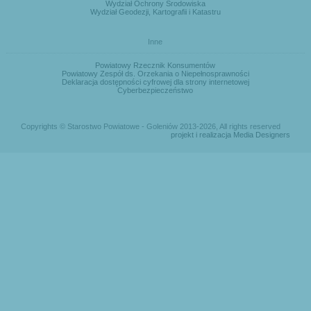
Wydział Ochrony Środowiska
Wydział Geodezji, Kartografii i Katastru
Inne
Powiatowy Rzecznik Konsumentów
Powiatowy Zespół ds. Orzekania o Niepełnosprawności
Deklaracja dostępności cyfrowej dla strony internetowej
Cyberbezpieczeństwo
Copyrights © Starostwo Powiatowe - Goleniów 2013-2026, All rights reserved
projekt i realizacja Media Designers