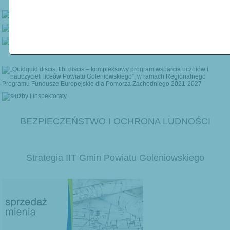
BEZPIECZEŃSTWO I OCHRONA LUDNOŚCI
Strategia IIT Gmin Powiatu Goleniowskiego