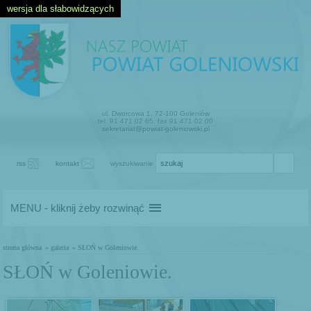
wersja dla słabowidzących
ul. Dworcowa 1, 72-100 Goleniów
tel. 91 471 02 65, fax 91 471 02 00
sekretariat@powiat-goleniowski.pl
rss
kontakt
wyszukiwanie
MENU - kliknij żeby rozwinąć
strona główna
» galeria
» SŁOŃ w Goleniowie.
SŁOŃ w Goleniowie.