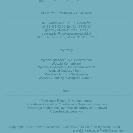
Starostwo Powiatowe w Goleniowie
ul. Dworcowa 1, 72-100 Goleniów
tel. 91 471 02 65, fax 91 471 02 00
godziny otwarcia 7:30 - 15:30
sekretariat@powiat-goleniowski.pl
NIP: 856-15-77-155, REGON: 811702250
Wydziały
Wydział Architektury i Budownictwa
Wydział Komunikacji
Wydział Gospodarki Nieruchomościami
Wydział Oświaty i Sportu
Wydział Ochrony Środowiska
Wydział Geodezji, Kartografii i Katastru
Inne
Powiatowy Rzecznik Konsumentów
Powiatowy Zespół ds. Orzekania o Niepełnosprawności
Deklaracja dostępności cyfrowej dla strony internetowej
Cyberbezpieczeństwo
Copyrights © Starostwo Powiatowe - Goleniów 2013-2026, All rights reserved
projekt i realizacja Media Designers