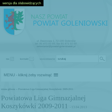
wersja dla słabowidzących
ul. Dworcowa 1, 72-100 Goleniów
tel. 91 471 02 65, fax 91 471 02 00
sekretariat@powiat-goleniowski.pl
rss
kontakt
wyszukiwanie
MENU - kliknij żeby rozwinąć
strona główna
» Powiatowa Liga Gimnazjalnej Koszykówki 2009-2011
Powiatowa Liga Gimnazjalnej
Koszykówki 2009-2011
- 13.04.2013