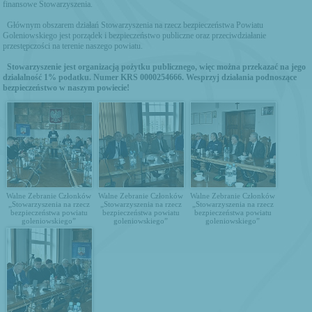
finansowe Stowarzyszenia.
Głównym obszarem działań Stowarzyszenia na rzecz bezpieczeństwa Powiatu
Goleniowskiego jest porządek i bezpieczeństwo publiczne oraz przeciwdziałanie
przestępczości na terenie naszego powiatu.
Stowarzyszenie jest organizacją pożytku publicznego, więc można przekazać na jego
działalność 1% podatku. Numer KRS 0000254666. Wesprzyj działania podnoszące
bezpieczeństwo w naszym powiecie!
Walne Zebranie Członków
Walne Zebranie Członków
Walne Zebranie Członków
„Stowarzyszenia na rzecz
„Stowarzyszenia na rzecz
„Stowarzyszenia na rzecz
bezpieczeństwa powiatu
bezpieczeństwa powiatu
bezpieczeństwa powiatu
goleniowskiego”
goleniowskiego”
goleniowskiego”