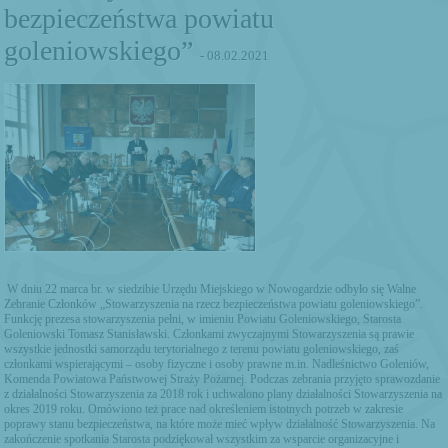
bezpieczeństwa powiatu
goleniowskiego”
- 08.02.2021
W dniu 22 marca br. w siedzibie Urzędu Miejskiego w Nowogardzie odbyło się Walne
Zebranie Członków „Stowarzyszenia na rzecz bezpieczeństwa powiatu goleniowskiego”.
Funkcję prezesa stowarzyszenia pełni, w imieniu Powiatu Goleniowskiego, Starosta
Goleniowski Tomasz Stanisławski. Członkami zwyczajnymi Stowarzyszenia są prawie
wszystkie jednostki samorządu terytorialnego z terenu powiatu goleniowskiego, zaś
członkami wspierającymi – osoby fizyczne i osoby prawne m.in. Nadleśnictwo Goleniów,
Komenda Powiatowa Państwowej Straży Pożarnej. Podczas zebrania przyjęto sprawozdanie
z działalności Stowarzyszenia za 2018 rok i uchwalono plany działalności Stowarzyszenia na
okres 2019 roku. Omówiono też prace nad określeniem istotnych potrzeb w zakresie
poprawy stanu bezpieczeństwa, na które może mieć wpływ działalność Stowarzyszenia. Na
zakończenie spotkania Starosta podziękował wszystkim za wsparcie organizacyjne i