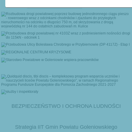
BEZPIECZEŃSTWO I OCHRONA LUDNOŚCI
Strategia IIT Gmin Powiatu Goleniowskiego