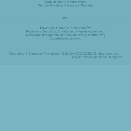
Wydział Ochrony Środowiska
Wydział Geodezji, Kartografii i Katastru
Inne
Powiatowy Rzecznik Konsumentów
Powiatowy Zespół ds. Orzekania o Niepełnosprawności
Deklaracja dostępności cyfrowej dla strony internetowej
Cyberbezpieczeństwo
Copyrights © Starostwo Powiatowe - Goleniów 2013-2026, All rights reserved
projekt i realizacja Media Designers