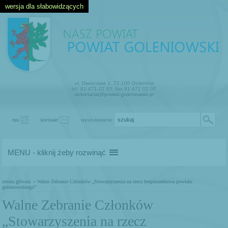
wersja dla słabowidzących
ul. Dworcowa 1, 72-100 Goleniów
tel. 91 471 02 65, fax 91 471 02 00
sekretariat@powiat-goleniowski.pl
rss
kontakt
wyszukiwanie
MENU - kliknij żeby rozwinąć
strona główna
» Walne Zebranie Członków „Stowarzyszenia na rzecz bezpieczeństwa powiatu
goleniowskiego”
Walne Zebranie Członków
„Stowarzyszenia na rzecz