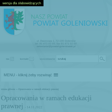
wersja dla słabowidzących
ul. Dworcowa 1, 72-100 Goleniów
tel. 91 471 02 65, fax 91 471 02 00
sekretariat@powiat-goleniowski.pl
rss
kontakt
wyszukiwanie
MENU - kliknij żeby rozwinąć
strona główna
» Opracowania w ramach edukacji prawnej
Opracowania w ramach edukacji
prawnej
- 14.11.2022