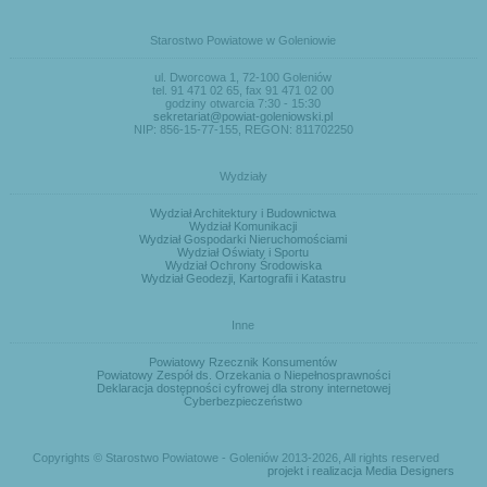
Starostwo Powiatowe w Goleniowie
ul. Dworcowa 1, 72-100 Goleniów
tel. 91 471 02 65, fax 91 471 02 00
godziny otwarcia 7:30 - 15:30
sekretariat@powiat-goleniowski.pl
NIP: 856-15-77-155, REGON: 811702250
Wydziały
Wydział Architektury i Budownictwa
Wydział Komunikacji
Wydział Gospodarki Nieruchomościami
Wydział Oświaty i Sportu
Wydział Ochrony Środowiska
Wydział Geodezji, Kartografii i Katastru
Inne
Powiatowy Rzecznik Konsumentów
Powiatowy Zespół ds. Orzekania o Niepełnosprawności
Deklaracja dostępności cyfrowej dla strony internetowej
Cyberbezpieczeństwo
Copyrights © Starostwo Powiatowe - Goleniów 2013-2026, All rights reserved
projekt i realizacja Media Designers